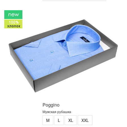
Poggino
Мужская рубашка
M
L
XL
XXL