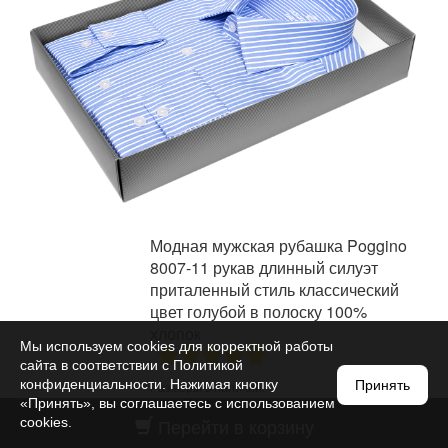
Модная мужская рубашка Poggino
8007-11 рукав длинный силуэт
приталенный стиль классический
цвет голубой в полоску 100%
хлопок
Мы используем cookies для корректной работы
сайта в соответствии с
Политикой
конфиденциальности
. Нажимая кнопку
Принять
Размеры в наличии:
«Принять», вы соглашаетесь с использованием
Перейти в корзину
cookies.
M
L
XL
XXL