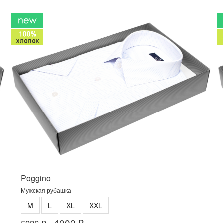
Poggino
Мужская рубашка
M
L
XL
XXL
4002 ₽
5336 ₽