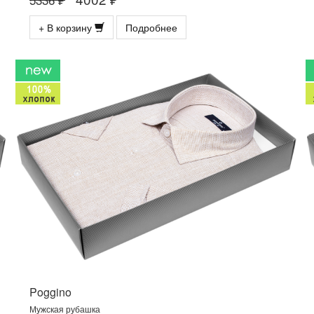
+ В корзину
Подробнее
Poggino
Мужская рубашка