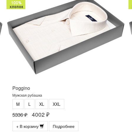
Poggino
Мужская рубашка
M
L
XL
XXL
4002 ₽
5336 ₽
+ В корзину
Подробнее