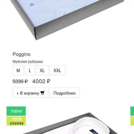
Poggino
Мужская рубашка
M
L
XL
XXL
4002 ₽
5336 ₽
+ В корзину
Подробнее