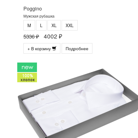
Poggino
Мужская рубашка
M
L
XL
XXL
4002 ₽
5336 ₽
+ В корзину
Подробнее