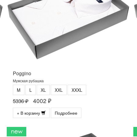
Poggino
Мужская рубашка
M
L
XL
XXL
XXXL
4002 ₽
5336 ₽
+ В корзину
Подробнее