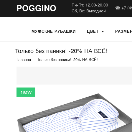
POGGINO
Пн-Пт: 12.00-20.00
☎ +7 (4
Сб, Вс: Выходной
МУЖСКИЕ РУБАШКИ
ЦВЕТ
РАЗМЕ
Только без паники! -20% НА ВСЁ!
Главная
—
Только без паники! -20% НА ВСЁ!