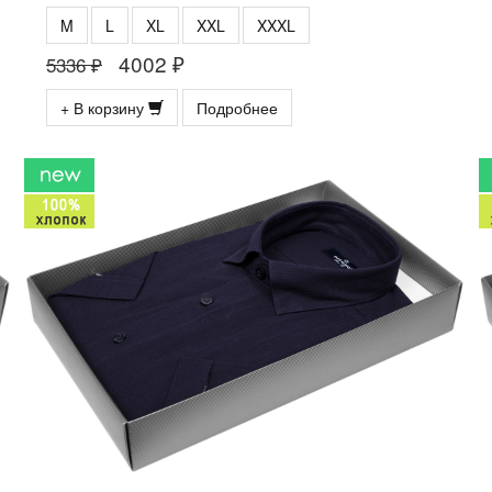
M
L
XL
XXL
XXXL
4002 ₽
5336 ₽
+ В корзину
Подробнее