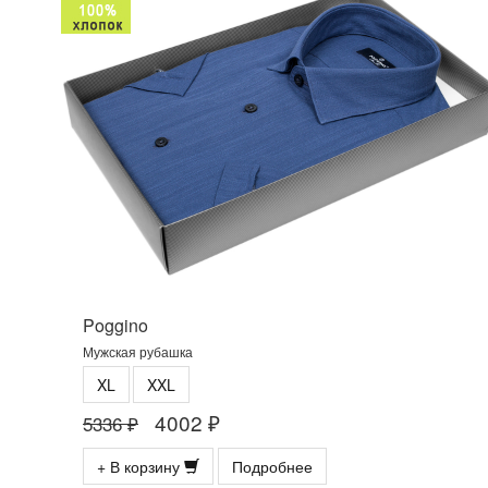
Poggino
Мужская рубашка
XL
XXL
4002 ₽
5336 ₽
+ В корзину
Подробнее