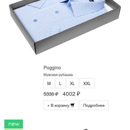
Poggino
Мужская рубашка
M
L
XL
XXL
4002 ₽
5336 ₽
+ В корзину
Подробнее