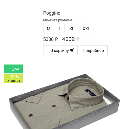
Poggino
Мужская рубашка
M
L
XL
XXL
4002 ₽
5336 ₽
+ В корзину
Подробнее