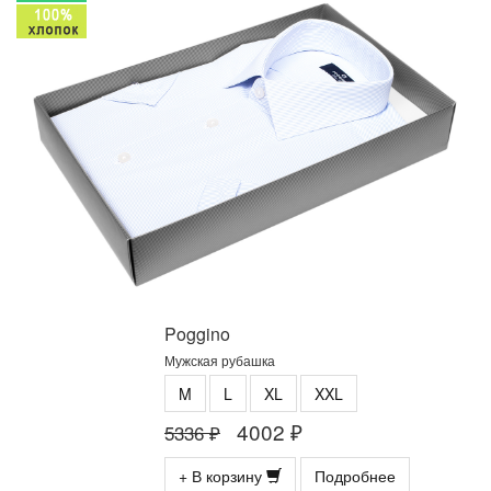
Poggino
Мужская рубашка
M
L
XL
XXL
4002 ₽
5336 ₽
+ В корзину
Подробнее