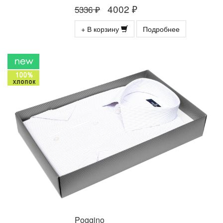
4002 ₽
5336 ₽
+ В корзину
Подробнее
Poggino