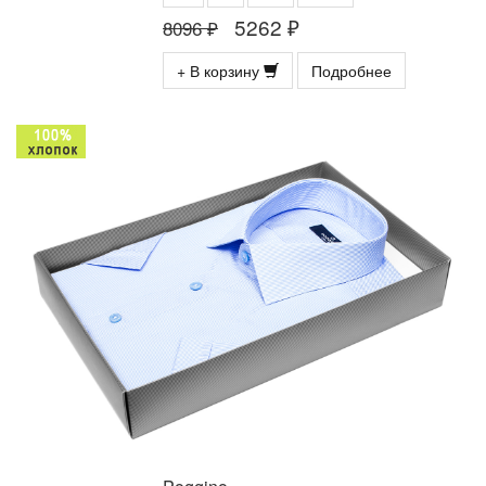
5262 ₽
8096 ₽
+ В корзину
Подробнее