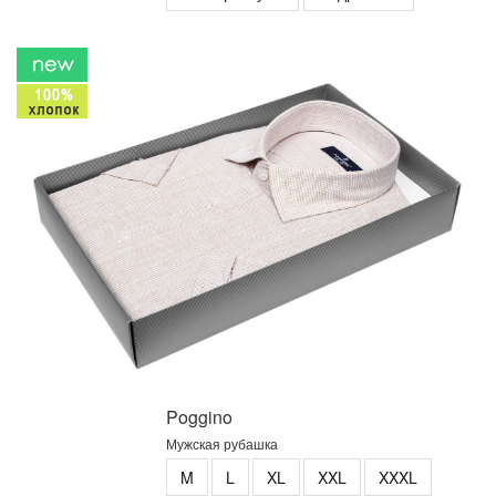
Poggino
Мужская рубашка
M
L
XL
XXL
XXXL