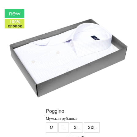
Poggino
Мужская рубашка
M
L
XL
XXL