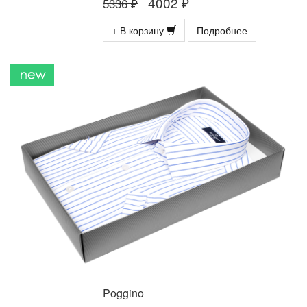
4002 ₽
5336 ₽
+ В корзину
Подробнее
Poggino