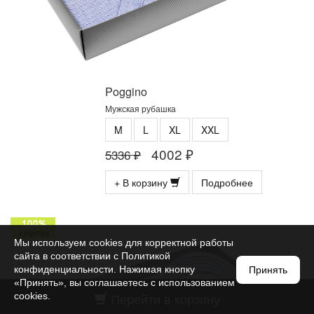
Poggino
Мужская рубашка
M
L
XL
XXL
4002 ₽
5336 ₽
+ В корзину
Подробнее
Мы используем cookies для корректной работы
сайта в соответствии с
Политикой
конфиденциальности
. Нажимая кнопку
Принять
«Принять», вы соглашаетесь с использованием
Перейти в корзину
cookies.