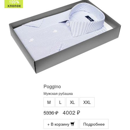
Poggino
Мужская рубашка
M
L
XL
XXL
4002 ₽
5336 ₽
+ В корзину
Подробнее