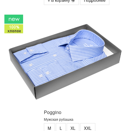
+ В корзину
Подробнее
Poggino
Мужская рубашка
M
L
XL
XXL