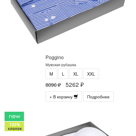
Poggino
Мужская рубашка
M
L
XL
XXL
5262 ₽
8096 ₽
+ В корзину
Подробнее