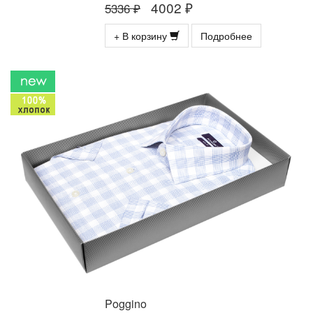
4002 ₽
5336 ₽
+ В корзину
Подробнее
Poggino