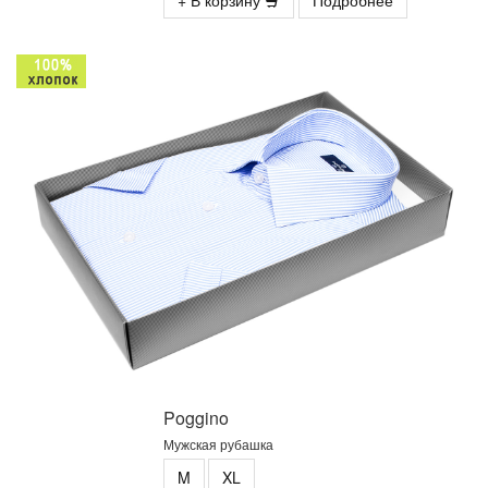
+ В корзину
Подробнее
Poggino
Мужская рубашка
M
XL