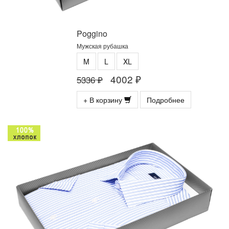
Poggino
Мужская рубашка
M
L
XL
4002 ₽
5336 ₽
+ В корзину
Подробнее