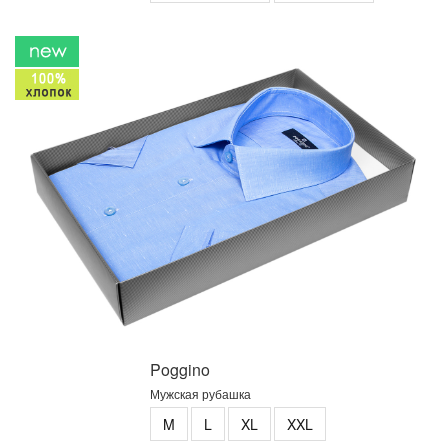
Poggino
Мужская рубашка
M
L
XL
XXL