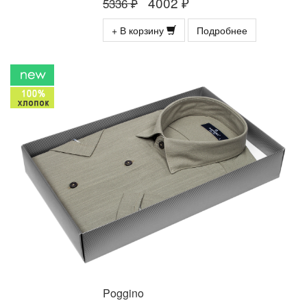
4002 ₽
5336 ₽
+ В корзину
Подробнее
Poggino