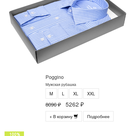
Poggino
Мужская рубашка
M
L
XL
XXL
5262 ₽
8096 ₽
+ В корзину
Подробнее