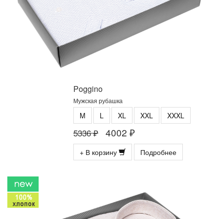
Poggino
Мужская рубашка
M
L
XL
XXL
XXXL
4002 ₽
5336 ₽
+ В корзину
Подробнее