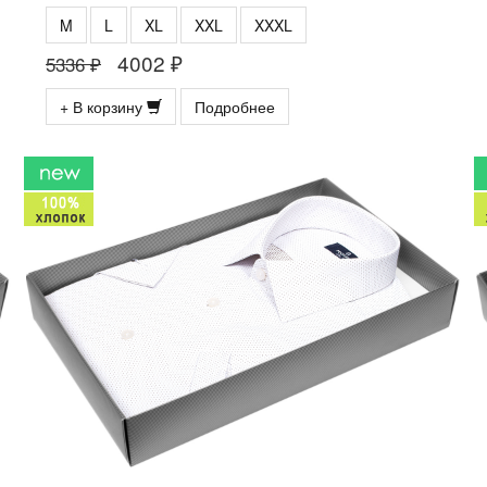
M
L
XL
XXL
XXXL
4002 ₽
5336 ₽
+ В корзину
Подробнее