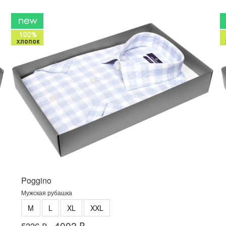
Poggino
Мужская рубашка
M
L
XL
XXL
4002 ₽
5336 ₽