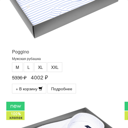
Poggino
Мужская рубашка
M
L
XL
XXL
4002 ₽
5336 ₽
+ В корзину
Подробнее