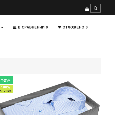
В СРАВНЕНИИ
0
ОТЛОЖЕНО
0