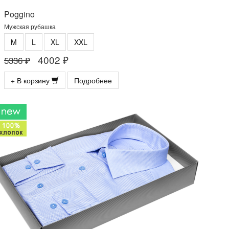
Poggino
Мужская рубашка
M
L
XL
XXL
4002 ₽
5336 ₽
+ В корзину
Подробнее