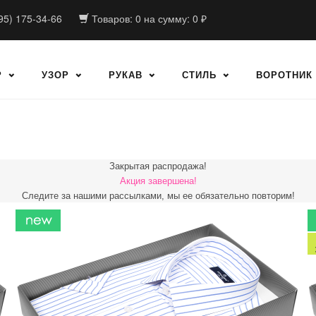
95) 175-34-66
Товаров:
0
на сумму:
0
₽
Р
УЗОР
РУКАВ
СТИЛЬ
ВОРОТНИК
Закрытая распродажа!
Акция завершена!
Следите за нашими рассылками, мы ее обязательно повторим!