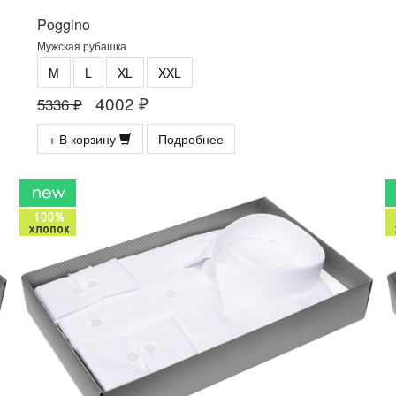
Poggino
Мужская рубашка
M
L
XL
XXL
4002 ₽
5336 ₽
+ В корзину
Подробнее