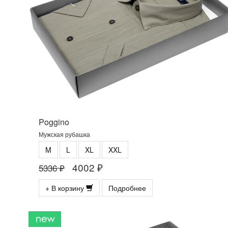
Poggino
Мужская рубашка
M
L
XL
XXL
4002 ₽
5336 ₽
+ В корзину
Подробнее