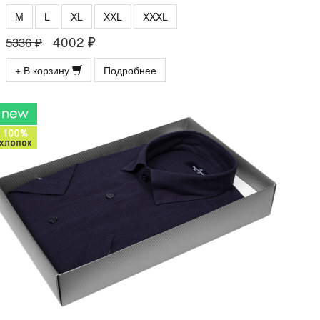
M
L
XL
XXL
XXXL
4002 ₽
5336 ₽
+ В корзину
Подробнее