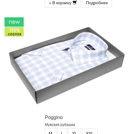
+ В корзину
Подробнее
Poggino
Мужская рубашка
M
L
XL
XXL