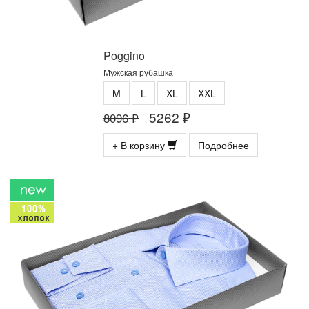
Poggino
Мужская рубашка
M
L
XL
XXL
5262 ₽
8096 ₽
+ В корзину
Подробнее