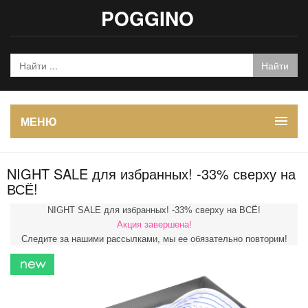
POGGINO
МЕНЮ
NIGHT SALE для избранных! -33% сверху на
ВСЁ!
NIGHT SALE для избранных! -33% сверху на ВСЁ!
Акция завершена!
Следите за нашими рассылками, мы ее обязательно повторим!