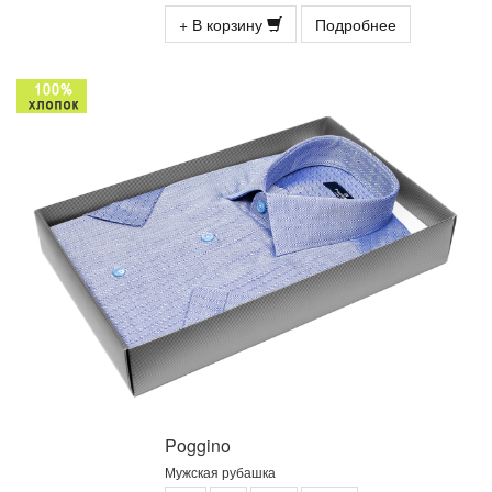
+ В корзину
Подробнее
Poggino
Мужская рубашка