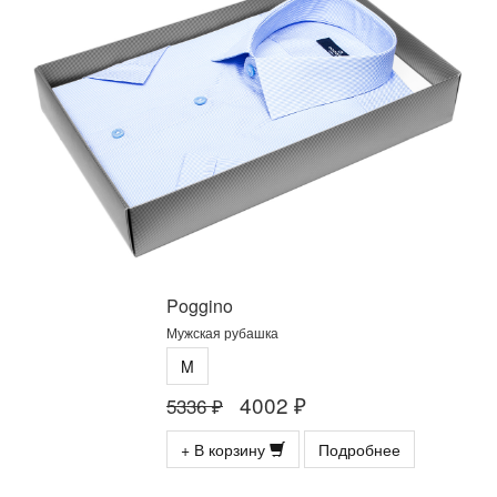
Poggino
Мужская рубашка
M
4002 ₽
5336 ₽
+ В корзину
Подробнее