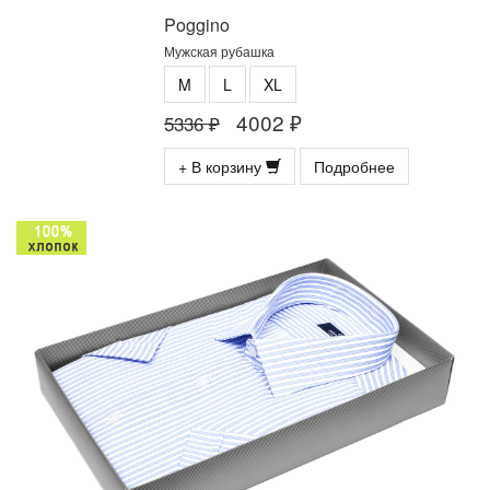
Poggino
Мужская рубашка
M
L
XL
4002 ₽
5336 ₽
+ В корзину
Подробнее