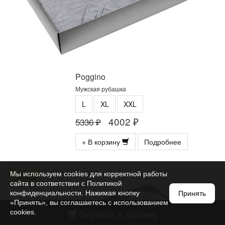
Poggino
Мужская рубашка
L
XL
XXL
4002 ₽
5336 ₽
+ В корзину
Подробнее
Мы используем cookies для корректной работы
сайта в соответствии с
Политикой
конфиденциальности
. Нажимая кнопку
Принять
«Принять», вы соглашаетесь с использованием
Перейти в корзину
cookies.