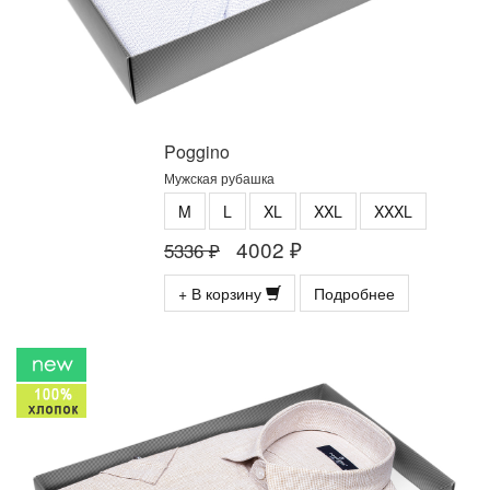
Poggino
Мужская рубашка
M
L
XL
XXL
XXXL
4002 ₽
5336 ₽
+ В корзину
Подробнее