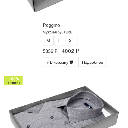
Poggino
Мужская рубашка
M
L
XL
4002 ₽
5336 ₽
+ В корзину
Подробнее