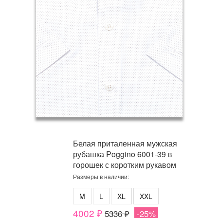
Белая приталенная мужская
рубашка Poggino 6001-39 в
горошек с коротким рукавом
Размеры в наличии:
M
L
XL
XXL
4002 ₽
5336 ₽
-25%