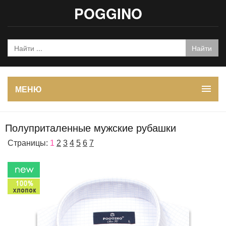
POGGINO
МЕНЮ
Полуприталенные мужские рубашки
Страницы:
1
2
3
4
5
6
7