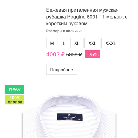
Бежевая приталенная мужская
рубашка Poggino 6001-11 меланж с
коротким рукавом
Размеры в наличии:
M
L
XL
XXL
XXXL
4002 ₽
5336 ₽
-25%
Подробнее