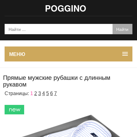
POGGINO
МЕНЮ
Прямые мужские рубашки с длинным
рукавом
Страницы:
1
2
3
4
5
6
7