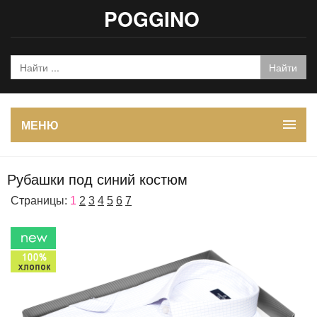
POGGINO
МЕНЮ
Рубашки под синий костюм
Страницы:
1
2
3
4
5
6
7