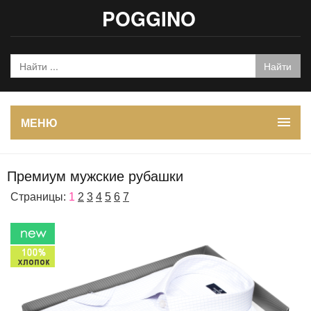
POGGINO
МЕНЮ
Премиум мужские рубашки
Страницы:
1
2
3
4
5
6
7