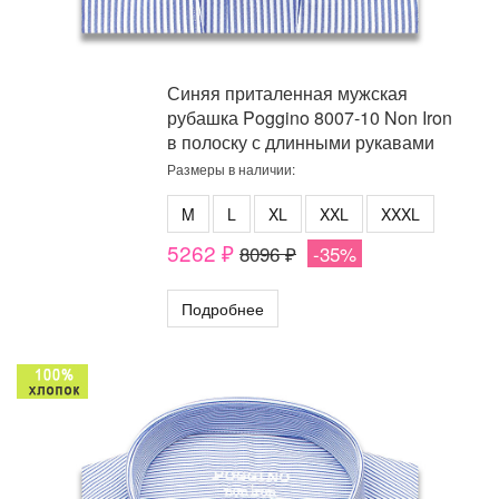
Синяя приталенная мужская
рубашка Poggino 8007-10 Non Iron
в полоску с длинными рукавами
Размеры в наличии:
M
L
XL
XXL
XXXL
5262 ₽
8096 ₽
-35%
Подробнее