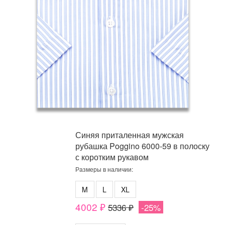
Синяя приталенная мужская
рубашка Poggino 6000-59 в полоску
с коротким рукавом
Размеры в наличии:
M
L
XL
4002 ₽
5336 ₽
-25%