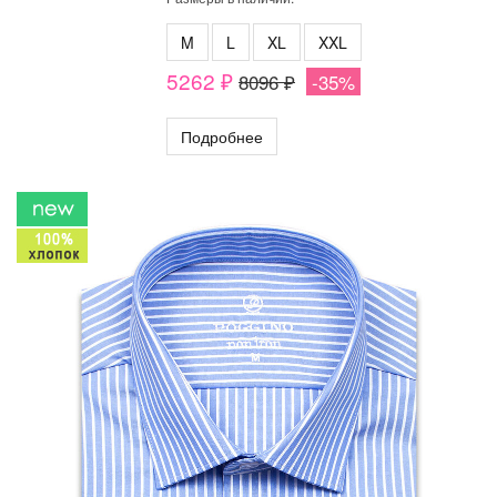
M
L
XL
XXL
5262 ₽
8096 ₽
-35%
Подробнее