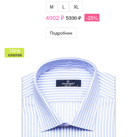
M
L
XL
4002 ₽
5336 ₽
-25%
Подробнее