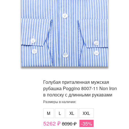
Голубая приталенная мужская
рубашка Poggino 8007-11 Non Iron
в полоску с длинными рукавами
Размеры в наличии:
M
L
XL
XXL
5262 ₽
8096 ₽
-35%