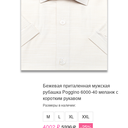
Бежевая приталенная мужская
рубашка Poggino 6000-40 меланж с
коротким рукавом
Размеры в наличии:
M
L
XL
XXL
4002 ₽
5336 ₽
-25%